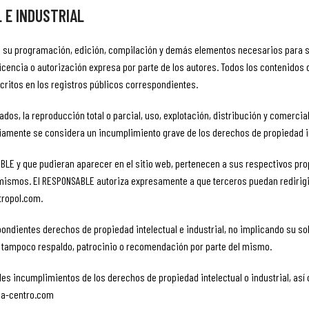
 E INDUSTRIAL
tivo su programación, edición, compilación y demás elementos necesarios para su
licencia o autorización expresa por parte de los autores. Todos los contenidos
scritos en los registros públicos correspondientes.
dos, la reproducción total o parcial, uso, explotación, distribución y comercia
iamente se considera un incumplimiento grave de los derechos de propiedad inte
SABLE y que pudieran aparecer en el sitio web, pertenecen a sus respectivos pr
mismos. El RESPONSABLE autoriza expresamente a que terceros puedan redirigir
tropol.com.
ondientes derechos de propiedad intelectual e industrial, no implicando su sol
tampoco respaldo, patrocinio o recomendación por parte del mismo.
les incumplimientos de los derechos de propiedad intelectual o industrial, así
ia-centro.com