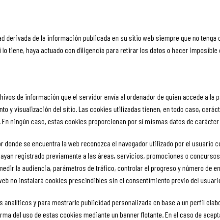
ad derivada de la información publicada en su sitio web siempre que no tenga
lo tiene, haya actuado con diligencia para retirar los datos o hacer imposible 
chivos de información que el servidor envía al ordenador de quien accede a la 
 y visualización del sitio. Las cookies utilizadas tienen, en todo caso, caráct
. En ningún caso, estas cookies proporcionan por sí mismas datos de carácter 
r donde se encuentra la web reconozca el navegador utilizado por el usuario co
hayan registrado previamente a las áreas, servicios, promociones o concursos
medir la audiencia, parámetros de tráfico, controlar el progreso y número de e
web no instalará cookies prescindibles sin el consentimiento previo del usuari
es analíticos y para mostrarle publicidad personalizada en base a un perfil ela
informa del uso de estas cookies mediante un banner flotante. En el caso de ac