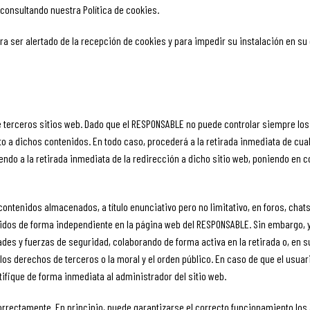
consultando nuestra Política de cookies.
ra ser alertado de la recepción de cookies y para impedir su instalación en su 
 de terceros sitios web. Dado que el RESPONSABLE no puede controlar siempre lo
o a dichos contenidos. En todo caso, procederá a la retirada inmediata de cual
diendo a la retirada inmediata de la redirección a dicho sitio web, poniendo e
ontenidos almacenados, a título enunciativo pero no limitativo, en foros, chat
dos de forma independiente en la página web del RESPONSABLE. Sin embargo, y en
dades y fuerzas de seguridad, colaborando de forma activa en la retirada o, en
, los derechos de terceros o la moral y el orden público. En caso de que el usua
tifique de forma inmediata al administrador del sitio web.
rrectamente. En principio, puede garantizarse el correcto funcionamiento los 36