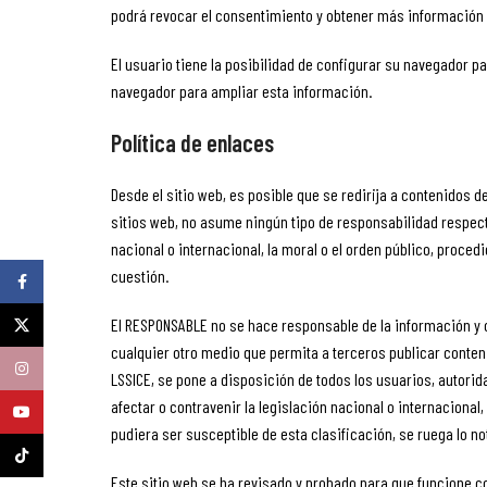
podrá revocar el consentimiento y obtener más información 
El usuario tiene la posibilidad de configurar su navegador pa
navegador para ampliar esta información.
Política de enlaces
Desde el sitio web, es posible que se redirija a contenidos
sitios web, no asume ningún tipo de responsabilidad respect
nacional o internacional, la moral o el orden público, proce
cuestión.
Facebook
El RESPONSABLE no se hace responsable de la información y c
X
cualquier otro medio que permita a terceros publicar conteni
Instagram
LSSICE, se pone a disposición de todos los usuarios, autori
afectar o contravenir la legislación nacional o internacional
YouTube
pudiera ser susceptible de esta clasificación, se ruega lo no
TikTok
Este sitio web se ha revisado y probado para que funcione co