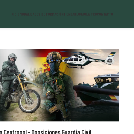
INICIO
MODALIDADES DE FORMACIÓN
TIENDA
BLOG
AULA PRO
CONTACTO
 Centropol - Oposiciones Guardia Civil