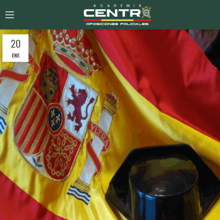
20
ENE