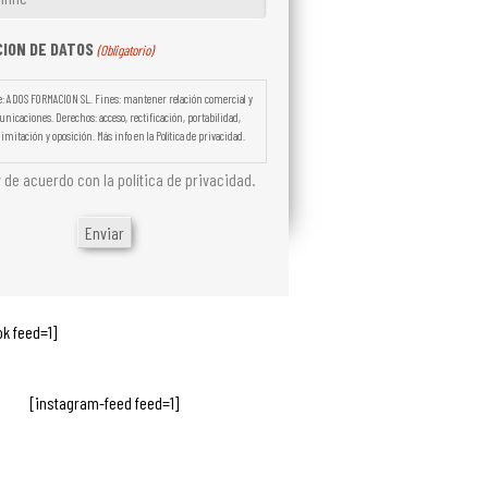
ION DE DATOS
(Obligatorio)
: ADOS FORMACION SL. Fines: mantener relación comercial y
nicaciones. Derechos: acceso, rectificación, portabilidad,
imitación y oposición. Más info en la Política de privacidad.
 de acuerdo con la política de privacidad.
ok feed=1]
[instagram-feed feed=1]