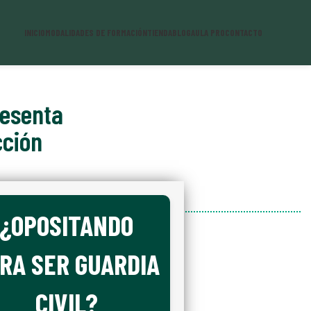
INICIO
MODALIDADES DE FORMACIÓN
TIENDA
BLOG
AULA PRO
CONTACTO
resenta
cción
¿OPOSITANDO
RA SER GUARDIA
CIVIL?